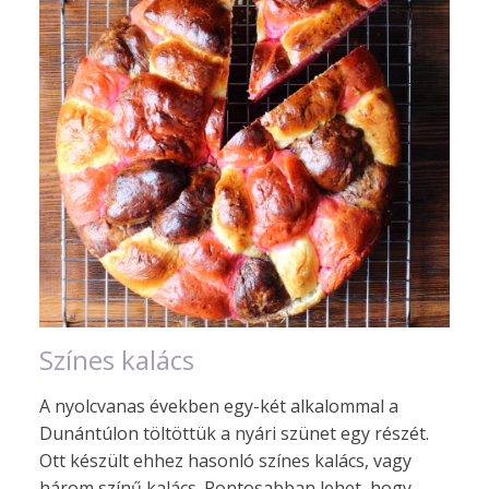
Színes kalács
A nyolcvanas években egy-két alkalommal a
Dunántúlon töltöttük a nyári szünet egy részét.
Ott készült ehhez hasonló színes kalács, vagy
három színű kalács. Pontosabban lehet, hogy