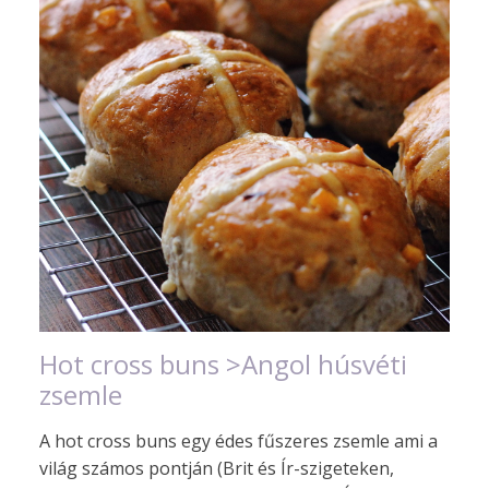
Hot cross buns >Angol húsvéti
zsemle
A hot cross buns egy édes fűszeres zsemle ami a
világ számos pontján (Brit és Ír-szigeteken,