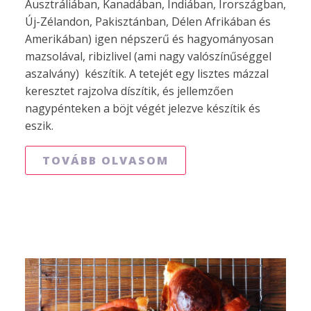
Ausztráliában, Kanadában, Indiában, Írországban,
Új-Zélandon, Pakisztánban, Délen Afrikában és
Amerikában) igen népszerű és hagyományosan
mazsolával, ribizlivel (ami nagy valószínűséggel
aszalvány) készítik. A tetejét egy lisztes mázzal
keresztet rajzolva díszítik, és jellemzően
nagypénteken a böjt végét jelezve készítik és
eszik.
TOVÁBB OLVASOM