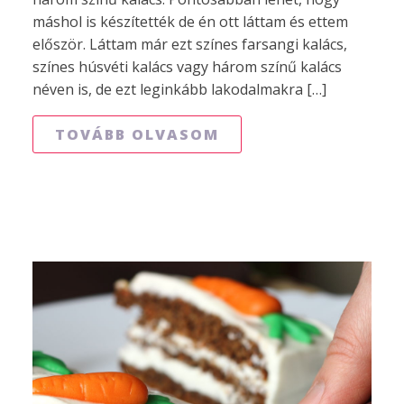
máshol is készítették de én ott láttam és ettem
először. Láttam már ezt színes farsangi kalács,
színes húsvéti kalács vagy három színű kalács
néven is, de ezt leginkább lakodalmakra […]
TOVÁBB OLVASOM