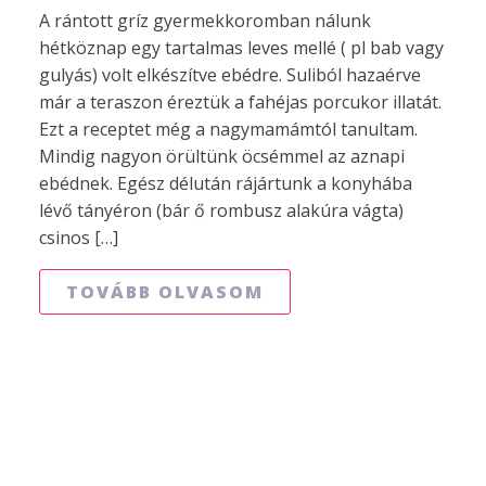
A rántott gríz gyermekkoromban nálunk
hétköznap egy tartalmas leves mellé ( pl bab vagy
gulyás) volt elkészítve ebédre. Suliból hazaérve
már a teraszon éreztük a fahéjas porcukor illatát.
Ezt a receptet még a nagymamámtól tanultam.
Mindig nagyon örültünk öcsémmel az aznapi
ebédnek. Egész délután rájártunk a konyhába
lévő tányéron (bár ő rombusz alakúra vágta)
csinos […]
TOVÁBB OLVASOM