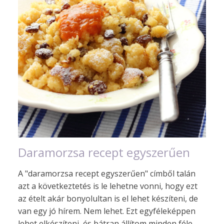
Daramorzsa recept egyszerűen
A "daramorzsa recept egyszerűen" címből talán
azt a következtetés is le lehetne vonni, hogy ezt
az ételt akár bonyolultan is el lehet készíteni, de
van egy jó hírem. Nem lehet. Ezt egyféleképpen
lehet elkészíteni, és bátran állítom minden féle