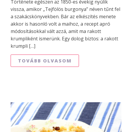
Története egészen az 1850-es évekig nyúlik
vissza, amikor „Tejfölös burgonya” néven tűnt fel
a szakácskönyvekben. Bár az elkészítés menete
akkor is hasonló volt a maihoz, a recept apró
módosításokkal vált azzá, amit ma rakott
krumpliként ismerünk. Egy dolog biztos: a rakott
krumpli […]
TOVÁBB OLVASOM