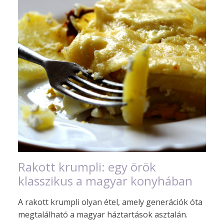
Rakott krumpli: egy örök
klasszikus a magyar konyhában
A rakott krumpli olyan étel, amely generációk óta
megtalálható a magyar háztartások asztalán.