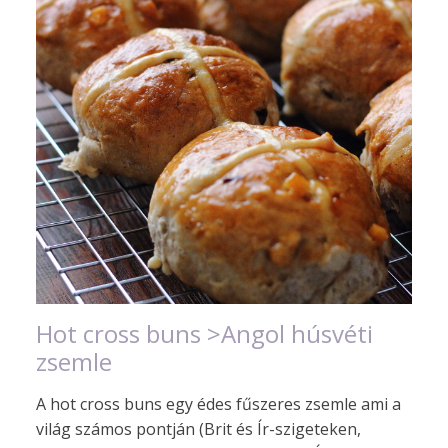
Hot cross buns >Angol húsvéti
zsemle
A hot cross buns egy édes fűszeres zsemle ami a
világ számos pontján (Brit és Ír-szigeteken,