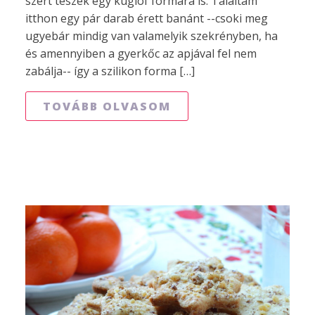
szert teszek egy kuglóf formára is. Találtam
itthon egy pár darab érett banánt --csoki meg
ugyebár mindig van valamelyik szekrényben, ha
és amennyiben a gyerkőc az apjával fel nem
zabálja-- így a szilikon forma […]
TOVÁBB OLVASOM