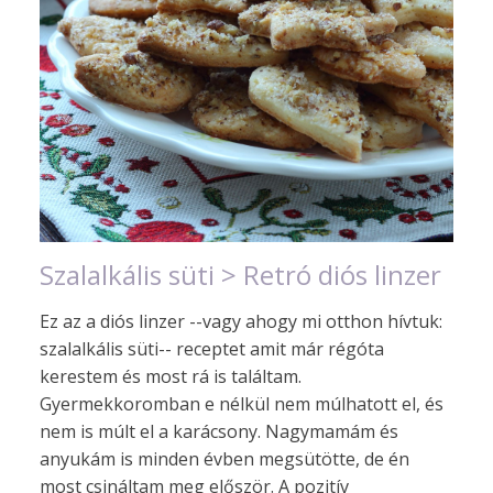
Szalalkális süti > Retró diós linzer
Ez az a diós linzer --vagy ahogy mi otthon hívtuk:
szalalkális süti-- receptet amit már régóta
kerestem és most rá is találtam.
Gyermekkoromban e nélkül nem múlhatott el, és
nem is múlt el a karácsony. Nagymamám és
anyukám is minden évben megsütötte, de én
most csináltam meg először. A pozitív