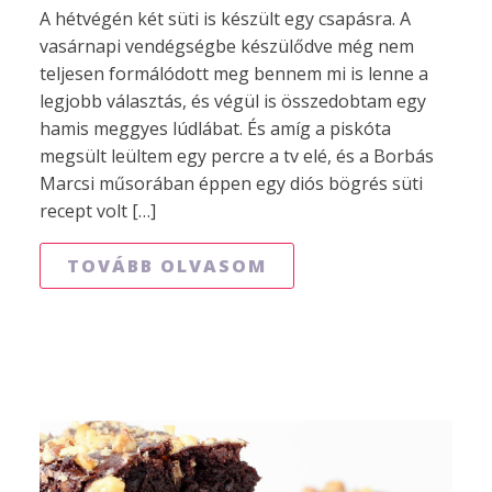
A hétvégén két süti is készült egy csapásra. A
vasárnapi vendégségbe készülődve még nem
teljesen formálódott meg bennem mi is lenne a
legjobb választás, és végül is összedobtam egy
hamis meggyes lúdlábat. És amíg a piskóta
megsült leültem egy percre a tv elé, és a Borbás
Marcsi műsorában éppen egy diós bögrés süti
recept volt […]
TOVÁBB OLVASOM