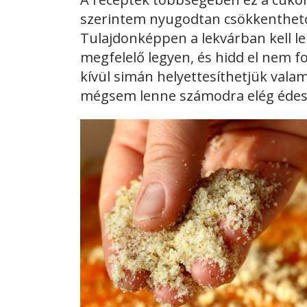
szerintem nyugodtan csökkenthető 
Tulajdonképpen a lekvárban kell le
megfelelő legyen, és hidd el nem 
kívül simán helyettesíthetjük valam
mégsem lenne számodra elég édes