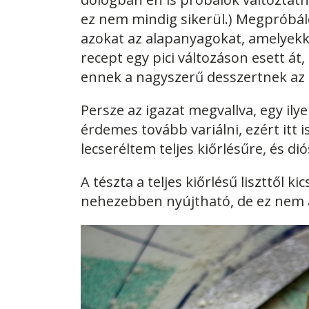
ez nem mindig sikerül.) Megpróbál
azokat az alapanyagokat, amelyekke
recept egy pici változáson esett á
ennek a nagyszerű desszertnek az í
Persze az igazat megvallva, egy il
érdemes tovább variálni, ezért itt i
lecseréltem teljes kiőrlésűre, és di
A tészta a teljes kiőrlésű liszttől ki
nehezebben nyújtható, de ez nem a