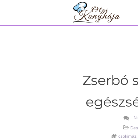
Zserbó s
egészs
Ni
Des
csokimáz