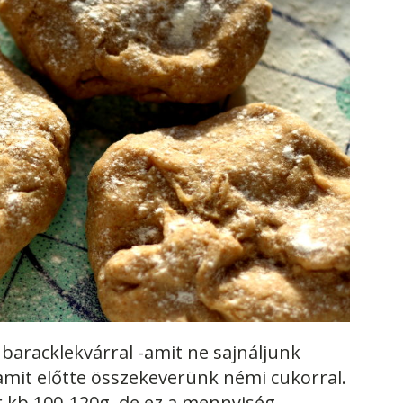
baracklekvárral -amit ne sajnáljunk
 amit előtte összekeverünk némi cukorral.
 kb 100-120g, de ez a mennyiség