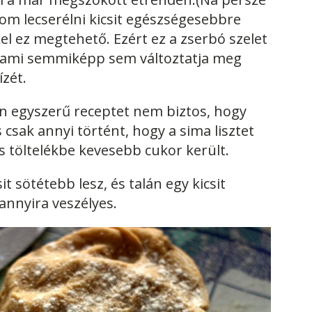
om lecserélni kicsit egészségesebbre
l ez megtehető. Ezért ez a zserbó szelet
t, ami semmiképp sem változtatja meg
zét.
yen egyszerű receptet nem biztos, hogy
s csak annyi történt, hogy a sima lisztet
ós töltelékbe kevesebb cukor került.
csit sötétebb lesz, és talán egy kicsit
nnyira veszélyes.