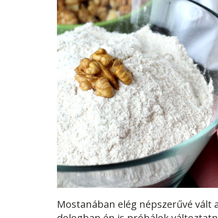
Mostanában elég népszerűvé vált a
dologban én is próbálok változtat