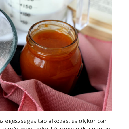
z egészséges táplálkozás, és olykor pár
ni a már megszokott étrenden.(Na persze