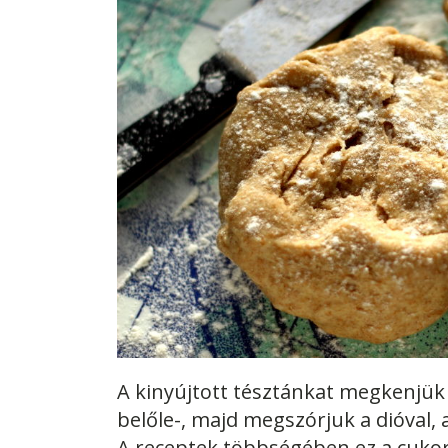
A kinyújtott tésztánkat megkenjük 
belőle-, majd megszórjuk a dióval,
A receptek többségében ez a cukor