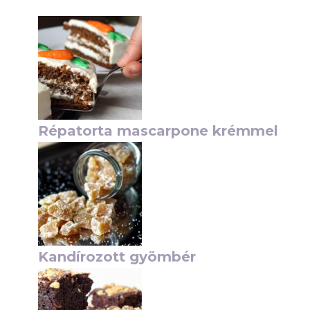
Répatorta mascarpone krémmel
Kandírozott gyömbér