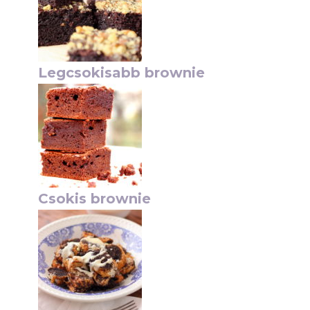
Legcsokisabb brownie
Csokis brownie