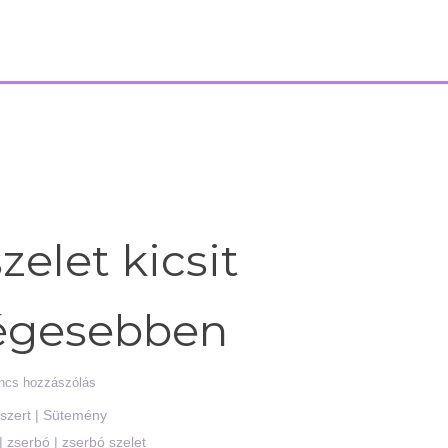
zelet kicsit
égesebben
ncs hozzászólás
szert
|
Sütemény
|
zserbó
|
zserbó szelet