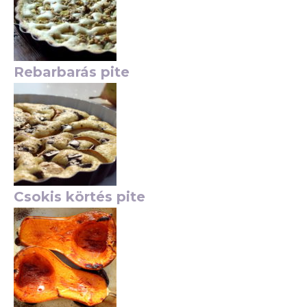
Rebarbarás pite
Csokis körtés pite