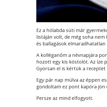
Ez a hólabda süti már gyerme
listáján volt, de még soha nem 
és ballagások elmaradhatatlan k
A kolléganőm a névnapjára pont
hozott egy kis kóstolót. Az íze 
Gyorsan el is kértük a receptet 
Egy pár nap múlva az éppen es
gondoltam ez pont kapóra jön 
Persze az mind elfogyott.