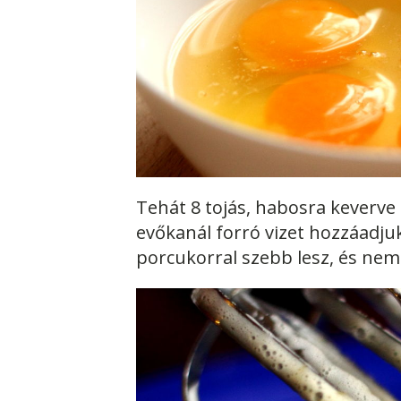
Tehát 8 tojás, habosra keverve
evőkanál forró vizet hozzáadjuk.
porcukorral szebb lesz, és nem