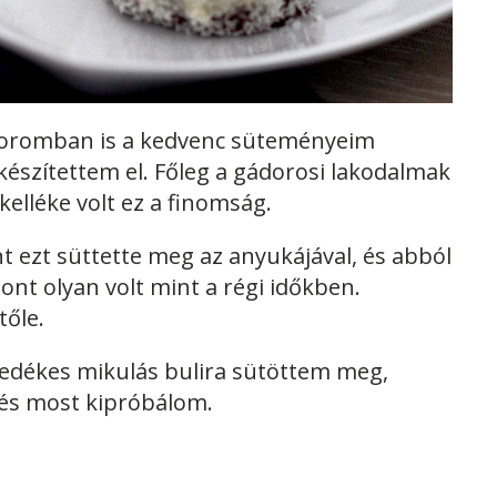
koromban is a kedvenc süteményeim
készítettem el. Főleg a gádorosi lakodalmak
elléke volt ez a finomság.
 ezt süttette meg az anyukájával, és abból
pont olyan volt mint a régi időkben.
tőle.
edékes mikulás bulira sütöttem meg,
és most kipróbálom.