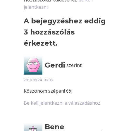
jelentkezni
.
A bejegyzéshez eddig
3 hozzászólás
érkezett.
Gerdi
szerint:
2018.08.24. 08:08
Köszönöm szépen! 🙂
Be kell jelentkezni a válaszadáshoz
Bene