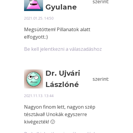
szerint:
Gyulane
2021.01.25. 14:50
Megsütöttem! Pillanatok alatt
elfogyott.:)
Be kell jelentkezni a válaszadáshoz
Dr. Ujvári
szerint:
Lászlóné
2021.11.13. 13:44
Nagyon finom lett, nagyon szép
tésztával! Unokák egyszerre
kivégezték! 🙂