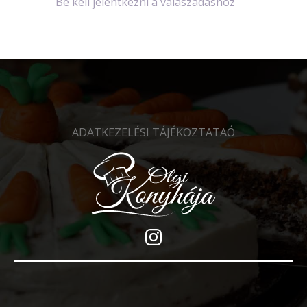
Be kell jelentkezni a válaszadáshoz
ADATKEZELÉSI TÁJÉKOZTATAÓ