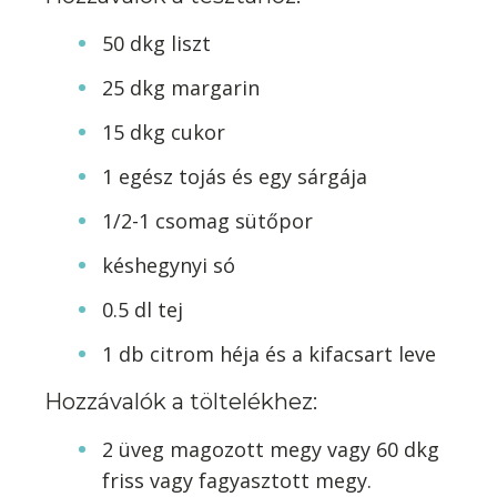
50 dkg liszt
25 dkg margarin
15 dkg cukor
1 egész tojás és egy sárgája
1/2-1 csomag sütőpor
késhegynyi só
0.5 dl tej
1 db citrom héja és a kifacsart leve
Hozzávalók a töltelékhez:
2 üveg magozott megy vagy 60 dkg
friss vagy fagyasztott megy.