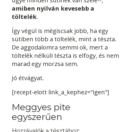
ugye minden sütinek van széle--,
amiben nyilván kevesebb a
töltelék
.
Így végül is mégiscsak jobb, ha egy
sütiben több a töltelék, mint a tészta.
De aggodalomra semmi ok, mert a
töltelék nélküli tészta is elfogy, és nem
marad egy morzsa sem.
Jó étvágyat.
[recept-elott link_a_kephez="igen"]
Meggyes pite
egyszerűen
Hozzávalók a tésztához: