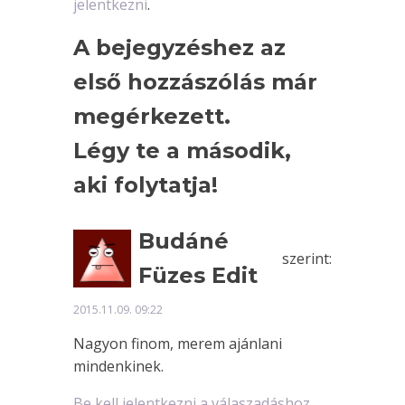
jelentkezni
.
A bejegyzéshez az
első hozzászólás már
megérkezett.
Légy te a második,
aki folytatja!
Budáné
szerint:
Füzes Edit
2015.11.09. 09:22
Nagyon finom, merem ajánlani
mindenkinek.
Be kell jelentkezni a válaszadáshoz