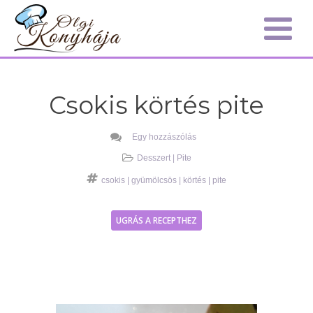
Csokis körtés pite
Egy hozzászólás
Desszert
|
Pite
csokis
|
gyümölcsös
|
körtés
|
pite
UGRÁS A RECEPTHEZ