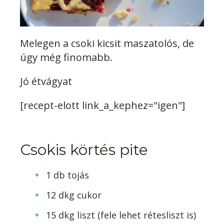
Melegen a csoki kicsit maszatolós, de
úgy még finomabb.
Jó étvágyat
[recept-elott link_a_kephez="igen"]
Csokis körtés pite
1 db tojás
12 dkg cukor
15 dkg liszt (fele lehet rétesliszt is)