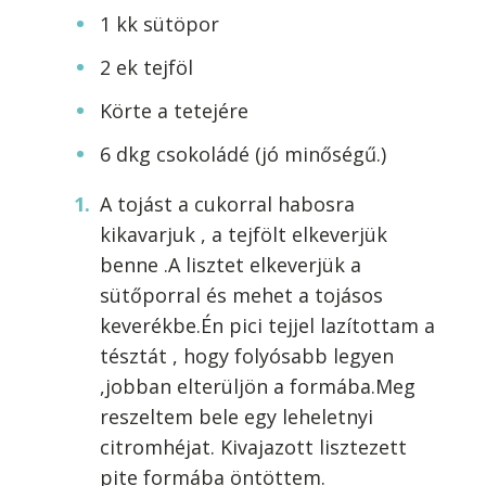
1 kk sütöpor
2 ek tejföl
Körte a tetejére
6 dkg csokoládé (jó minőségű.)
A tojást a cukorral habosra
kikavarjuk , a tejfölt elkeverjük
benne .A lisztet elkeverjük a
sütőporral és mehet a tojásos
keverékbe.Én pici tejjel lazítottam a
tésztát , hogy folyósabb legyen
,jobban elterüljön a formába.Meg
reszeltem bele egy leheletnyi
citromhéjat. Kivajazott lisztezett
pite formába öntöttem.